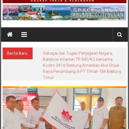
Berita Baru:
Dewan Pers Nyatakan Redaksi Jejaring
Media Radakbabel.com Langgar KEJ, Eka
Mulya Putra: Tak Diindahkan, Kita Bertemu di
Pengadilan