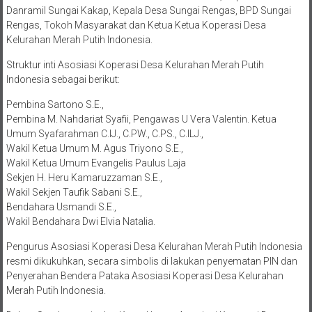
Rengas, Tokoh Masyarakat dan Ketua Ketua Koperasi Desa
Kelurahan Merah Putih Indonesia.
Struktur inti Asosiasi Koperasi Desa Kelurahan Merah Putih
Indonesia sebagai berikut:
Pembina Sartono S.E.,
Pembina M. Nahdariat Syafii, Pengawas U Vera Valentin. Ketua
Umum Syafarahman C.IJ., C.PW., C.PS., C.ILJ.,
Wakil Ketua Umum M. Agus Triyono S.E.,
Wakil Ketua Umum Evangelis Paulus Laja
Sekjen H. Heru Kamaruzzaman S.E.,
Wakil Sekjen Taufik Sabani S.E.,
Bendahara Usmandi S.E.,
Wakil Bendahara Dwi Elvia Natalia.
Pengurus Asosiasi Koperasi Desa Kelurahan Merah Putih Indonesia
resmi dikukuhkan, secara simbolis di lakukan penyematan PIN dan
Penyerahan Bendera Pataka Asosiasi Koperasi Desa Kelurahan
Merah Putih Indonesia.
Dalam Sambutan singkat Ketua Umum Asosiasi Koperasi Desa