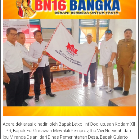
Acara deklarasi dihadiri oleh Bapak Letkol Inf Dodi utusan Kodam XII
TPR, Bapak Edi Gunawan Mewakili Pemprov, Ibu Vivi Nurvisah dan
Ibu Miranda Delani dari Dinas Pemerintahan Desa, Bapak Gularto
Danramil Sungai Kakap, Kepala Desa Sungai Rengas, BPD Sungai