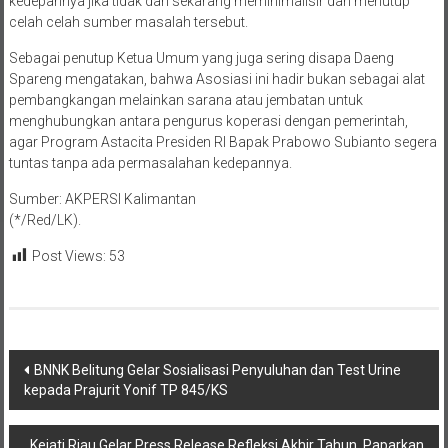
celah celah sumber masalah tersebut.
Sebagai penutup Ketua Umum yang juga sering disapa Daeng
Spareng mengatakan, bahwa Asosiasi ini hadir bukan sebagai alat
pembangkangan melainkan sarana atau jembatan untuk
menghubungkan antara pengurus koperasi dengan pemerintah,
agar Program Astacita Presiden RI Bapak Prabowo Subianto segera
tuntas tanpa ada permasalahan kedepannya.
Sumber: AKPERSI Kalimantan
(*/Red/LK).
Post Views:
53
Navigasi
BNNK Belitung Gelar Sosialisasi Penyuluhan dan Test Urine
kepada Prajurit Yonif TP 845/KS
pos
Kejati Riau Gelar Press Release Refleksi Akhir Tahun, Paparkan
Capaian Kinerja Tahun 2025