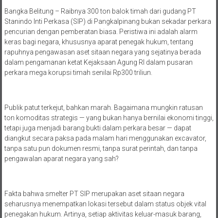
Bangka Belitung – Raibnya 300 ton balok timah dari gudang PT
Stanindo Inti Perkasa (SIP) di Pangkalpinang bukan sekadar perkara
pencurian dengan pemberatan biasa. Peristiwa ini adalah alarm
keras bagi negara, khususnya aparat penegak hukum, tentang
rapuhnya pengawasan aset sitaan negara yang sejatinya berada
dalam pengamanan ketat Kejaksaan Agung RI dalam pusaran
perkara mega korupsi timah senilai Rp300 triliun.
Publik patut terkejut, bahkan marah. Bagaimana mungkin ratusan
ton komoditas strategis — yang bukan hanya bernilai ekonomi tinggi,
tetapi juga menjadi barang bukti dalam perkara besar — dapat
diangkut secara paksa pada malam hari menggunakan excavator,
tanpa satu pun dokumen resmi, tanpa surat perintah, dan tanpa
pengawalan aparat negara yang sah?
Fakta bahwa smelter PT SIP merupakan aset sitaan negara
seharusnya menempatkan lokasi tersebut dalam status objek vital
penegakan hukum. Artinya, setiap aktivitas keluar-masuk barang,