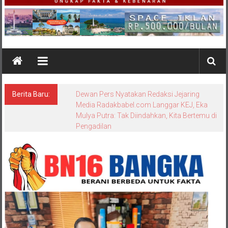
Berita Baru:
Bungkam Saat Dikonfirmasi, Sikap Kanit
Tipidter Polres Bangka Barat Memicu
Pertanyaan: Equality Before the Law
Dipertanyakan