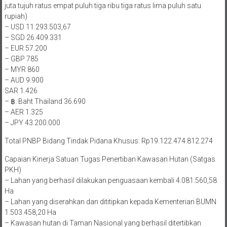
juta tujuh ratus empat puluh tiga ribu tiga ratus lima puluh satu
rupiah)
– USD 11.293.503,67
– SGD 26.409.331
– EUR 57.200
– GBP 785
– MYR 860
– AUD 9.900
SAR 1.426
– ฿. Baht Thailand 36.690
– AER 1.325
– JPY 43.200.000
Total PNBP Bidang Tindak Pidana Khusus: Rp19.122.474.812.274
Capaian Kinerja Satuan Tugas Penertiban Kawasan Hutan (Satgas
PKH)
– Lahan yang berhasil dilakukan penguasaan kembali 4.081.560,58
Ha
– Lahan yang diserahkan dan dititipkan kepada Kementerian BUMN
1.503.458,20 Ha
– Kawasan hutan di Taman Nasional yang berhasil ditertibkan