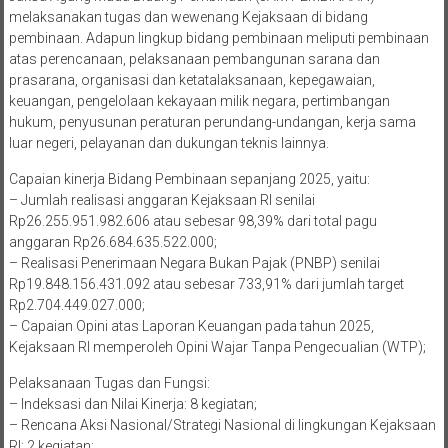
melaksanakan tugas dan wewenang Kejaksaan di bidang
pembinaan. Adapun lingkup bidang pembinaan meliputi pembinaan
atas perencanaan, pelaksanaan pembangunan sarana dan
prasarana, organisasi dan ketatalaksanaan, kepegawaian,
keuangan, pengelolaan kekayaan milik negara, pertimbangan
hukum, penyusunan peraturan perundang-undangan, kerja sama
luar negeri, pelayanan dan dukungan teknis lainnya.
Capaian kinerja Bidang Pembinaan sepanjang 2025, yaitu:
– Jumlah realisasi anggaran Kejaksaan RI senilai
Rp26.255.951.982.606 atau sebesar 98,39% dari total pagu
anggaran Rp26.684.635.522.000;
– Realisasi Penerimaan Negara Bukan Pajak (PNBP) senilai
Rp19.848.156.431.092 atau sebesar 733,91% dari jumlah target
Rp2.704.449.027.000;
– Capaian Opini atas Laporan Keuangan pada tahun 2025,
Kejaksaan RI memperoleh Opini Wajar Tanpa Pengecualian (WTP);
Pelaksanaan Tugas dan Fungsi:
– Indeksasi dan Nilai Kinerja: 8 kegiatan;
– Rencana Aksi Nasional/Strategi Nasional di lingkungan Kejaksaan
RI: 2 kegiatan;