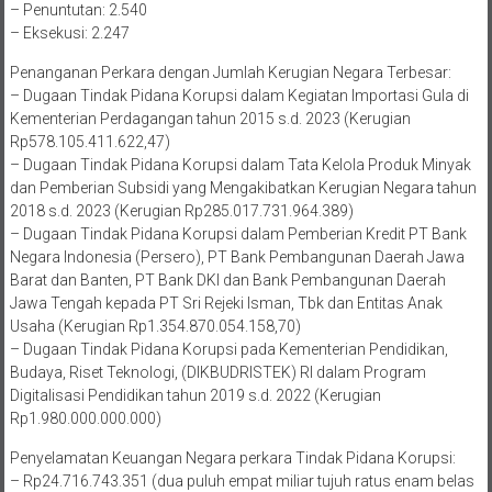
– Penuntutan: 2.540
– Eksekusi: 2.247
Penanganan Perkara dengan Jumlah Kerugian Negara Terbesar:
– Dugaan Tindak Pidana Korupsi dalam Kegiatan Importasi Gula di
Kementerian Perdagangan tahun 2015 s.d. 2023 (Kerugian
Rp578.105.411.622,47)
– Dugaan Tindak Pidana Korupsi dalam Tata Kelola Produk Minyak
dan Pemberian Subsidi yang Mengakibatkan Kerugian Negara tahun
2018 s.d. 2023 (Kerugian Rp285.017.731.964.389)
– Dugaan Tindak Pidana Korupsi dalam Pemberian Kredit PT Bank
Negara Indonesia (Persero), PT Bank Pembangunan Daerah Jawa
Barat dan Banten, PT Bank DKI dan Bank Pembangunan Daerah
Jawa Tengah kepada PT Sri Rejeki Isman, Tbk dan Entitas Anak
Usaha (Kerugian Rp1.354.870.054.158,70)
– Dugaan Tindak Pidana Korupsi pada Kementerian Pendidikan,
Budaya, Riset Teknologi, (DIKBUDRISTEK) RI dalam Program
Digitalisasi Pendidikan tahun 2019 s.d. 2022 (Kerugian
Rp1.980.000.000.000)
Penyelamatan Keuangan Negara perkara Tindak Pidana Korupsi:
– Rp24.716.743.351 (dua puluh empat miliar tujuh ratus enam belas