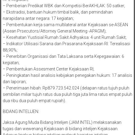
– Pemberian Predikat WBK dan Kompetisi BerAKHLAK: 50 satker;
– Ekstradisi, bantuan hukum timbal balik, dan pemindahan
narapidana antar negara: 17 kegiatan;
– Pembentukan kerja sama multilateral antar Kejaksaan se-ASEAN
(Asean Prsecutors/Attorney General Meeting -APAGM);
– Kesehatan Yustisial Rumah Sakit Adhyaksa: 4 unit Rumah Sakit;
– Indikator Utilisasi Sarana dan Prasarana Kejaksaan RI: Terealisasi
88,90%;
– Penerbitan Organisasi dan Tata Laksana serta Kepegawaian: 6
kegiatan;
– Pembentukan Assesment Center Kejaksaan RI;
– Peningkatan hasil analisis kebijakan penegakan hukum: 17 analisis
dan laporan;
– Penerimaan hibah: Rp879.723.542.024 (delapan ratus tujuh puluh
sembilan miliar tujuh ratus dua puluh tiga juta lima ratus empat puluh
dua ribu dua puluh empat rupiah).
BIDANG INTELIJEN:
Jaksa Agung Muda Bidang Intelijen (JAM INTEL) melaksanakan
tugas dan wewenang Kejaksaan di bidang intelijen Kejaksaan.