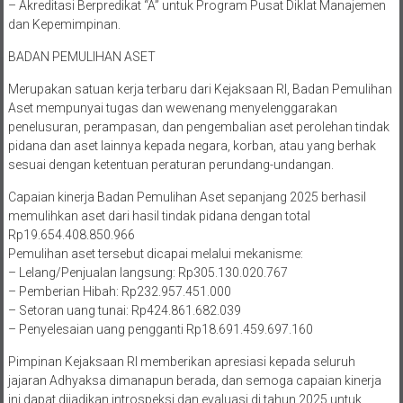
– Akreditasi Berpredikat “A” untuk Program Pusat Diklat Manajemen
dan Kepemimpinan.
BADAN PEMULIHAN ASET
Merupakan satuan kerja terbaru dari Kejaksaan RI, Badan Pemulihan
Aset mempunyai tugas dan wewenang menyelenggarakan
penelusuran, perampasan, dan pengembalian aset perolehan tindak
pidana dan aset lainnya kepada negara, korban, atau yang berhak
sesuai dengan ketentuan peraturan perundang-undangan.
Capaian kinerja Badan Pemulihan Aset sepanjang 2025 berhasil
memulihkan aset dari hasil tindak pidana dengan total
Rp19.654.408.850.966
Pemulihan aset tersebut dicapai melalui mekanisme:
– Lelang/Penjualan langsung: Rp305.130.020.767
– Pemberian Hibah: Rp232.957.451.000
– Setoran uang tunai: Rp424.861.682.039
– Penyelesaian uang pengganti Rp18.691.459.697.160
Pimpinan Kejaksaan RI memberikan apresiasi kepada seluruh
jajaran Adhyaksa dimanapun berada, dan semoga capaian kinerja
ini dapat dijadikan introspeksi dan evaluasi di tahun 2025 untuk