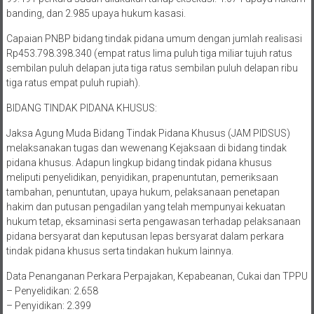
banding, dan 2.985 upaya hukum kasasi.
Capaian PNBP bidang tindak pidana umum dengan jumlah realisasi
Rp453.798.398.340 (empat ratus lima puluh tiga miliar tujuh ratus
sembilan puluh delapan juta tiga ratus sembilan puluh delapan ribu
tiga ratus empat puluh rupiah).
BIDANG TINDAK PIDANA KHUSUS:
Jaksa Agung Muda Bidang Tindak Pidana Khusus (JAM PIDSUS)
melaksanakan tugas dan wewenang Kejaksaan di bidang tindak
pidana khusus. Adapun lingkup bidang tindak pidana khusus
meliputi penyelidikan, penyidikan, prapenuntutan, pemeriksaan
tambahan, penuntutan, upaya hukum, pelaksanaan penetapan
hakim dan putusan pengadilan yang telah mempunyai kekuatan
hukum tetap, eksaminasi serta pengawasan terhadap pelaksanaan
pidana bersyarat dan keputusan lepas bersyarat dalam perkara
tindak pidana khusus serta tindakan hukum lainnya.
Data Penanganan Perkara Perpajakan, Kepabeanan, Cukai dan TPPU
– Penyelidikan: 2.658
– Penyidikan: 2.399