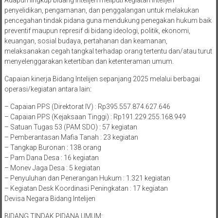
Adapun lingkup bidang intelijen meliputi kegiatan intelijen
penyelidikan, pengamanan, dan penggalangan untuk melakukan
pencegahan tindak pidana guna mendukung penegakan hukum baik
preventif maupun represif di bidang ideologi, politik, ekonomi,
keuangan, sosial budaya, pertahanan dan keamanan,
melaksanakan cegah tangkal terhadap orang tertentu dan/atau turut
menyelenggarakan ketertiban dan ketenteraman umum.
Capaian kinerja Bidang Intelijen sepanjang 2025 melalui berbagai
operasi/kegiatan antara lain:
– Capaian PPS (Direktorat IV) : Rp395.557.874.627.646
– Capaian PPS (Kejaksaan Tinggi) : Rp191.229.255.168.949
– Satuan Tugas 53 (PAM SDO) : 57 kegiatan
– Pemberantasan Mafia Tanah : 23 kegiatan
– Tangkap Buronan : 138 orang
– Pam Dana Desa : 16 kegiatan
– Monev Jaga Desa : 5 kegiatan
– Penyuluhan dan Penerangan Hukum : 1.321 kegiatan
– Kegiatan Desk Koordinasi Peningkatan : 17 kegiatan
Devisa Negara Bidang Intelijen
BIDANG TINDAK PIDANA UMUM: