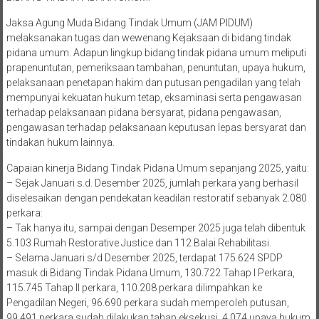
Jaksa Agung Muda Bidang Tindak Umum (JAM PIDUM)
melaksanakan tugas dan wewenang Kejaksaan di bidang tindak
pidana umum. Adapun lingkup bidang tindak pidana umum meliputi
prapenuntutan, pemeriksaan tambahan, penuntutan, upaya hukum,
pelaksanaan penetapan hakim dan putusan pengadilan yang telah
mempunyai kekuatan hukum tetap, eksaminasi serta pengawasan
terhadap pelaksanaan pidana bersyarat, pidana pengawasan,
pengawasan terhadap pelaksanaan keputusan lepas bersyarat dan
tindakan hukum lainnya.
Capaian kinerja Bidang Tindak Pidana Umum sepanjang 2025, yaitu:
– Sejak Januari s.d. Desember 2025, jumlah perkara yang berhasil
diselesaikan dengan pendekatan keadilan restoratif sebanyak 2.080
perkara:
– Tak hanya itu, sampai dengan Desemper 2025 juga telah dibentuk
5.103 Rumah Restorative Justice dan 112 Balai Rehabilitasi.
– Selama Januari s/d Desember 2025, terdapat 175.624 SPDP
masuk di Bidang Tindak Pidana Umum, 130.722 Tahap I Perkara,
115.745 Tahap II perkara, 110.208 perkara dilimpahkan ke
Pengadilan Negeri, 96.690 perkara sudah memperoleh putusan,
99.491 perkara sudah dilakukan tahap eksekusi. 4.074 upaya hukum