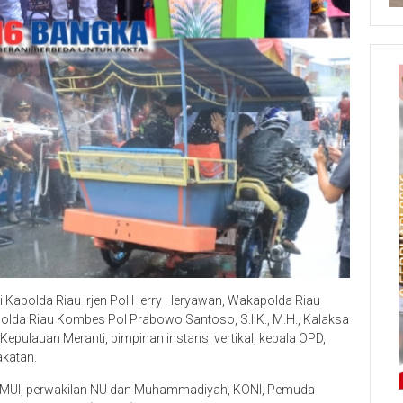
i Kapolda Riau Irjen Pol Herry Heryawan, Wakapolda Riau
a Polda Riau Kombes Pol Prabowo Santoso, S.I.K., M.H., Kalaksa
epulauan Meranti, pimpinan instansi vertikal, kepala OPD,
akatan.
ua MUI, perwakilan NU dan Muhammadiyah, KONI, Pemuda