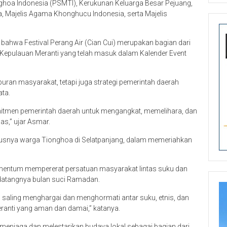
hoa Indonesia (PSMTI), Kerukunan Keluarga Besar Pejuang,
a, Majelis Agama Khonghucu Indonesia, serta Majelis
hwa Festival Perang Air (Cian Cui) merupakan bagian dari
 Kepulauan Meranti yang telah masuk dalam Kalender Event
iburan masyarakat, tetapi juga strategi pemerintah daerah
ata.
omitmen pemerintah daerah untuk mengangkat, memelihara, dan
uas,” ujar Asmar.
ususnya warga Tionghoa di Selatpanjang, dalam memeriahkan
momentum mempererat persatuan masyarakat lintas suku dan
 datangnya bulan suci Ramadan.
an, saling menghargai dan menghormati antar suku, etnis, dan
anti yang aman dan damai,” katanya.
 menjaga dan melestarikan budaya lokal sebagai bagian dari