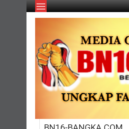
Lompat
ke
konten
BN16-BANGKA.COM