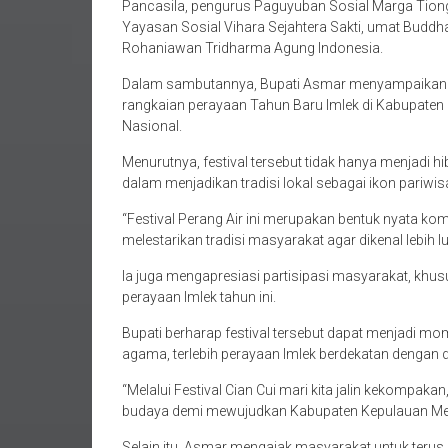
Pancasila, pengurus Paguyuban Sosial Marga Tiong
Yayasan Sosial Vihara Sejahtera Sakti, umat Buddh
Rohaniawan Tridharma Agung Indonesia.
Dalam sambutannya, Bupati Asmar menyampaikan ba
rangkaian perayaan Tahun Baru Imlek di Kabupaten
Nasional.
Menurutnya, festival tersebut tidak hanya menjadi h
dalam menjadikan tradisi lokal sebagai ikon pariwis
“Festival Perang Air ini merupakan bentuk nyata k
melestarikan tradisi masyarakat agar dikenal lebih l
Ia juga mengapresiasi partisipasi masyarakat, kh
perayaan Imlek tahun ini.
Bupati berharap festival tersebut dapat menjadi 
agama, terlebih perayaan Imlek berdekatan dengan
“Melalui Festival Cian Cui mari kita jalin kekompak
budaya demi mewujudkan Kabupaten Kepulauan Mer
Selain itu, Asmar mengajak masyarakat untuk terus