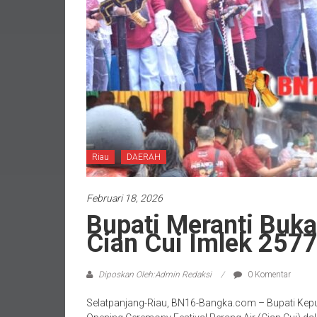
Riau
DAERAH
Februari 18, 2026
Bupati Meranti Buka
Cian Cui Imlek 2577
Diposkan Oleh:Admin Redaksi
0 Komentar
Selatpanjang-Riau, BN16-Bangka.com – Bupati Kep