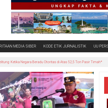
ITAAN MEDIA SIBER
KODE ETIK JURNALISTIK
UU PER
Pasca-Penggerebekan 52,5 Ton Timah, Kantor PT Timah di Belitung Tim