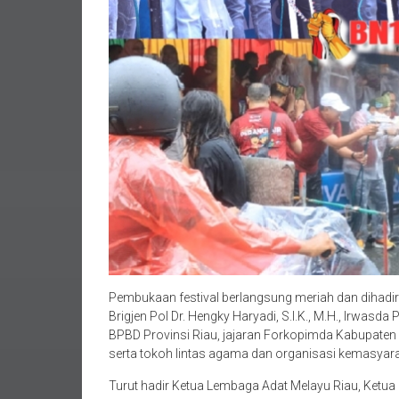
Pembukaan festival berlangsung meriah dan dihadir
Brigjen Pol Dr. Hengky Haryadi, S.I.K., M.H., Irwasd
BPBD Provinsi Riau, jajaran Forkopimda Kabupaten K
serta tokoh lintas agama dan organisasi kemasyar
Turut hadir Ketua Lembaga Adat Melayu Riau, Ket