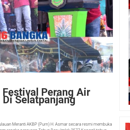
 Festival Perang Air
 Di Selatpanjang
ulauan Meranti AKBP (Purn) H. Asmar secara resmi membuka