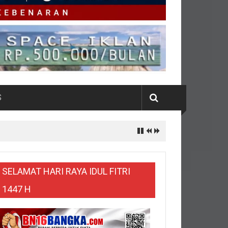
S
ur Dibakar Massa
SELAMAT HARI RAYA IDUL FITRI
1447 H