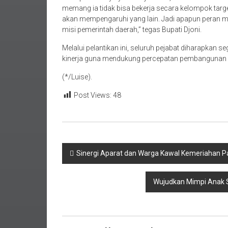
memang ia tidak bisa bekerja secara kelompok target
akan mempengaruhi yang lain. Jadi apapun peran m
misi pemerintah daerah,” tegas Bupati Djoni.
Melalui pelantikan ini, seluruh pejabat diharapkan
kinerja guna mendukung percepatan pembangunan se
(*/Luise).
Post Views:
48
Navigasi
Sinergi Aparat dan Warga Kawal Kemeriahan P
pos
Wujudkan Mimpi Anak S