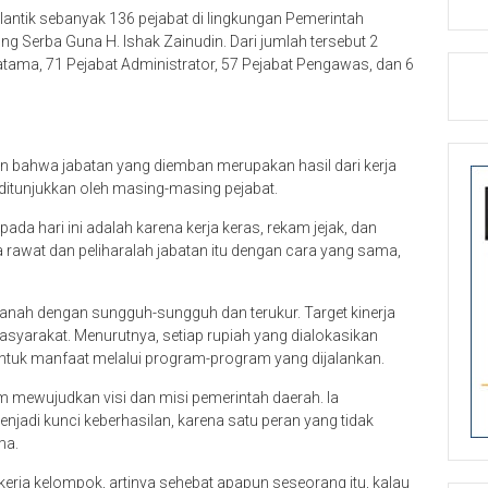
lantik sebanyak 136 pejabat di lingkungan Pemerintah
g Serba Guna H. Ishak Zainudin. Dari jumlah tersebut 2
tama, 71 Pejabat Administrator, 57 Pejabat Pengawas, dan 6
n bahwa jabatan yang diemban merupakan hasil dari kerja
 ditunjukkan oleh masing-masing pejabat.
a hari ini adalah karena kerja keras, rekam jejak, dan
 rawat dan peliharalah jabatan itu dengan cara yang sama,
anah dengan sungguh-sungguh dan terukur. Target kinerja
syarakat. Menurutnya, setiap rupiah yang dialokasikan
entuk manfaat melalui program-program yang dijalankan.
m mewujudkan visi dan misi pemerintah daerah. Ia
di kunci keberhasilan, karena satu peran yang tidak
ma.
ta kerja kelompok, artinya sehebat apapun seseorang itu, kalau