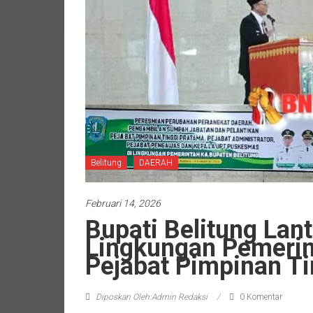
Belitung
DAERAH
Februari 14, 2026
Bupati Belitung Lant
Lingkungan Pemerin
Pejabat Pimpinan T
Diposkan Oleh:Admin Redaksi
0 Komentar