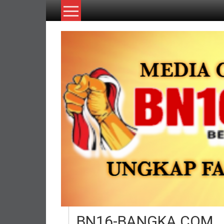
Lompat
ke
konten
BN16-BANGKA.COM