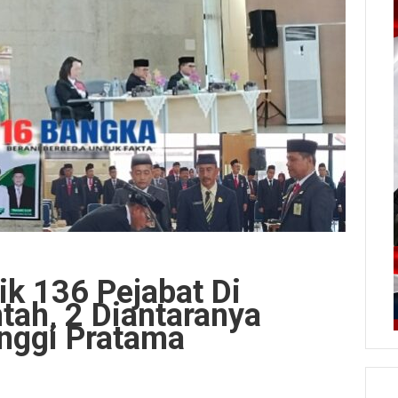
ik 136 Pejabat Di
tah, 2 Diantaranya
inggi Pratama