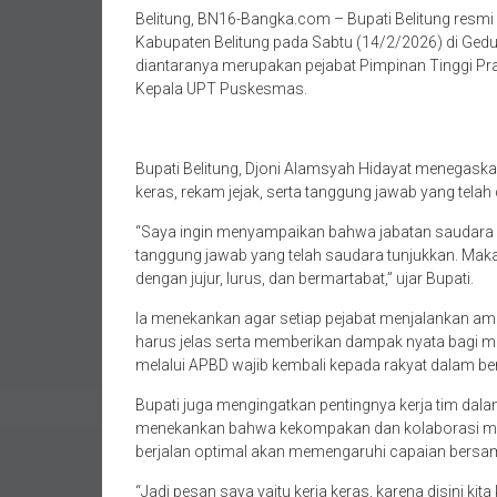
Belitung, BN16-Bangka.com – Bupati Belitung resmi 
Kabupaten Belitung pada Sabtu (14/2/2026) di Gedun
diantaranya merupakan pejabat Pimpinan Tinggi Pra
Kepala UPT Puskesmas.
Bupati Belitung, Djoni Alamsyah Hidayat menegaska
keras, rekam jejak, serta tanggung jawab yang telah
“Saya ingin menyampaikan bahwa jabatan saudara pad
tanggung jawab yang telah saudara tunjukkan. Maka
dengan jujur, lurus, dan bermartabat,” ujar Bupati.
Ia menekankan agar setiap pejabat menjalankan am
harus jelas serta memberikan dampak nyata bagi ma
melalui APBD wajib kembali kepada rakyat dalam b
Bupati juga mengingatkan pentingnya kerja tim dala
menekankan bahwa kekompakan dan kolaborasi menja
berjalan optimal akan memengaruhi capaian bersa
“Jadi pesan saya yaitu kerja keras, karena disini ki