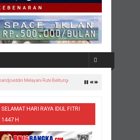
nandjoeddin Melayani Rute Belitung-
SELAMAT HARI RAYA IDUL FITRI
1447 H