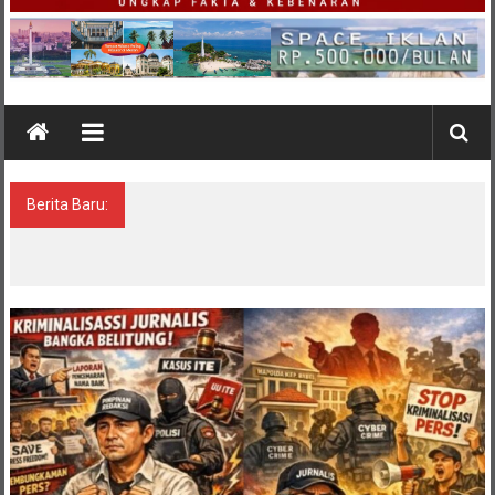
Berita Baru:
Bungkam Saat Dikonfirmasi, Sikap Kanit
Tipidter Polres Bangka Barat Memicu
Pertanyaan: Equality Before the Law
Dipertanyakan