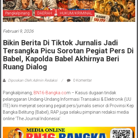
Pangkalpinang
DAERAH
HUKUM/KRIMINAL
Februari 9, 2026
Bikin Berita Di Tiktok Jurnalis Jadi
Tersangka Picu Sorotan Pegiat Pers Di
Babel, Kapolda Babel Akhirnya Beri
Ruang Dialog
Diposkan Oleh:Admin Redaksi
0 Komentar
Pangkalpinang,
BN16-Bangka.co
m – Kasus dugaan tindak
pelanggaran Undang-Undang Informasi Transaksi & Elektronik (UU
ITE) kini menjerat seorang pegiat pers/jurnalis senior di Provinsi Kep
Bangka Belitung (Babel), RAP juga selaku pimpinan redaksi media
online ‘The Journal Indonesia’.