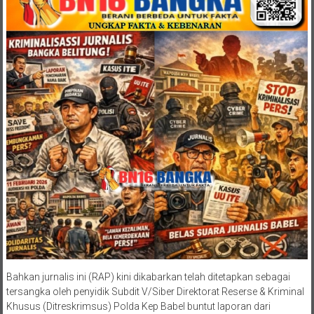
Bahkan jurnalis ini (RAP) kini dikabarkan telah ditetapkan sebagai
tersangka oleh penyidik Subdit V/Siber Direktorat Reserse & Kriminal
Khusus (Ditreskrimsus) Polda Kep Babel buntut laporan dari