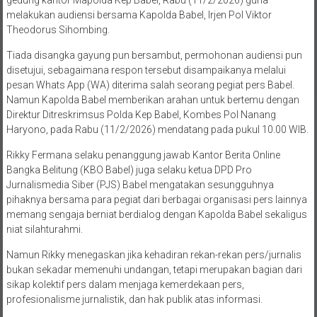
gedung kantor Mapolda Kep Babel, Rabu (11/2/2026) guna
melakukan audiensi bersama Kapolda Babel, Irjen Pol Viktor
Theodorus Sihombing.
Tiada disangka gayung pun bersambut, permohonan audiensi pun
disetujui, sebagaimana respon tersebut disampaikanya melalui
pesan Whats App (WA) diterima salah seorang pegiat pers Babel.
Namun Kapolda Babel memberikan arahan untuk bertemu dengan
Direktur Ditreskrimsus Polda Kep Babel, Kombes Pol Nanang
Haryono, pada Rabu (11/2/2026) mendatang pada pukul 10.00 WIB.
Rikky Fermana selaku penanggung jawab Kantor Berita Online
Bangka Belitung (KBO Babel) juga selaku ketua DPD Pro
Jurnalismedia Siber (PJS) Babel mengatakan sesungguhnya
pihaknya bersama para pegiat dari berbagai organisasi pers lainnya
memang sengaja berniat berdialog dengan Kapolda Babel sekaligus
niat silahturahmi.
Namun Rikky menegaskan jika kehadiran rekan-rekan pers/jurnalis
bukan sekadar memenuhi undangan, tetapi merupakan bagian dari
sikap kolektif pers dalam menjaga kemerdekaan pers,
profesionalisme jurnalistik, dan hak publik atas informasi.