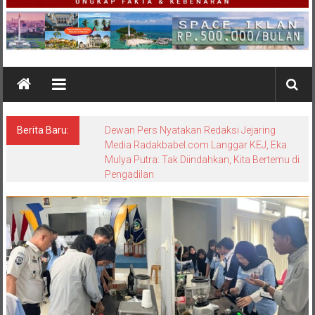
Berita Baru:
Bungkam Saat Dikonfirmasi, Sikap Kanit
Tipidter Polres Bangka Barat Memicu
Pertanyaan: Equality Before the Law
Dipertanyakan