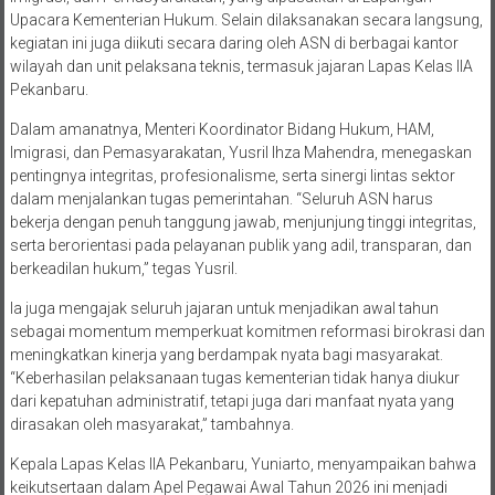
Upacara Kementerian Hukum. Selain dilaksanakan secara langsung,
kegiatan ini juga diikuti secara daring oleh ASN di berbagai kantor
wilayah dan unit pelaksana teknis, termasuk jajaran Lapas Kelas IIA
Pekanbaru.
Dalam amanatnya, Menteri Koordinator Bidang Hukum, HAM,
Imigrasi, dan Pemasyarakatan, Yusril Ihza Mahendra, menegaskan
pentingnya integritas, profesionalisme, serta sinergi lintas sektor
dalam menjalankan tugas pemerintahan. “Seluruh ASN harus
bekerja dengan penuh tanggung jawab, menjunjung tinggi integritas,
serta berorientasi pada pelayanan publik yang adil, transparan, dan
berkeadilan hukum,” tegas Yusril.
Ia juga mengajak seluruh jajaran untuk menjadikan awal tahun
sebagai momentum memperkuat komitmen reformasi birokrasi dan
meningkatkan kinerja yang berdampak nyata bagi masyarakat.
“Keberhasilan pelaksanaan tugas kementerian tidak hanya diukur
dari kepatuhan administratif, tetapi juga dari manfaat nyata yang
dirasakan oleh masyarakat,” tambahnya.
Kepala Lapas Kelas IIA Pekanbaru, Yuniarto, menyampaikan bahwa
keikutsertaan dalam Apel Pegawai Awal Tahun 2026 ini menjadi