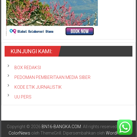
KUNJUNGI KAMI:
BOX REDAKSI
PEDOMAN PEMBERITAAN MEDIA SIBER
KODE ETIK JURNALISTIK
UU PERS
Copyright © 2026
BN16-BANGKA.COM
. All rights reserved. Tema:
ColorNews
oleh ThemeGrill. Dipersembahkan oleh
WordPress
.