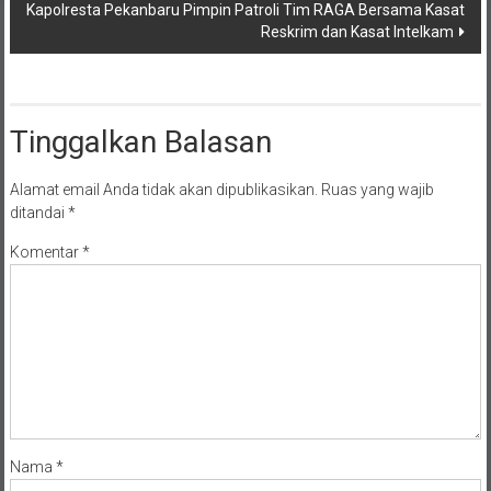
Kapolresta Pekanbaru Pimpin Patroli Tim RAGA Bersama Kasat
Reskrim dan Kasat Intelkam
Tinggalkan Balasan
Alamat email Anda tidak akan dipublikasikan.
Ruas yang wajib
ditandai
*
Komentar
*
Nama
*