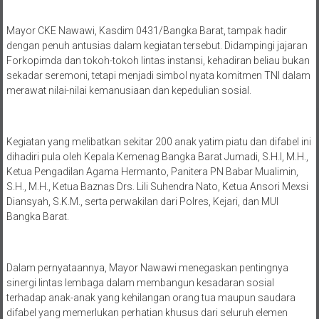
Mayor CKE Nawawi, Kasdim 0431/Bangka Barat, tampak hadir
dengan penuh antusias dalam kegiatan tersebut. Didampingi jajaran
Forkopimda dan tokoh-tokoh lintas instansi, kehadiran beliau bukan
sekadar seremoni, tetapi menjadi simbol nyata komitmen TNI dalam
merawat nilai-nilai kemanusiaan dan kepedulian sosial.
Kegiatan yang melibatkan sekitar 200 anak yatim piatu dan difabel ini
dihadiri pula oleh Kepala Kemenag Bangka Barat Jumadi, S.H.I, M.H.,
Ketua Pengadilan Agama Hermanto, Panitera PN Babar Mualimin,
S.H., M.H., Ketua Baznas Drs. Lili Suhendra Nato, Ketua Ansori Mexsi
Diansyah, S.K.M., serta perwakilan dari Polres, Kejari, dan MUI
Bangka Barat.
Dalam pernyataannya, Mayor Nawawi menegaskan pentingnya
sinergi lintas lembaga dalam membangun kesadaran sosial
terhadap anak-anak yang kehilangan orang tua maupun saudara
difabel yang memerlukan perhatian khusus dari seluruh elemen