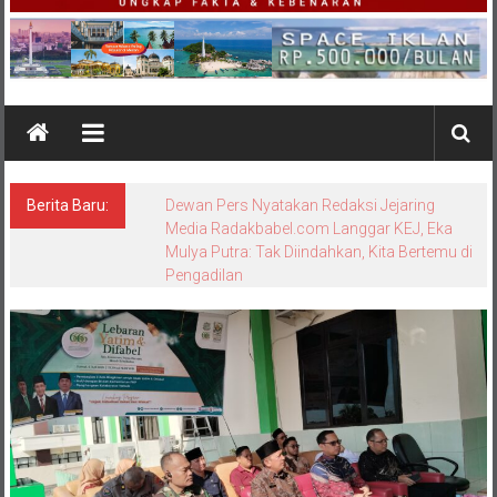
Berita Baru:
Bungkam Saat Dikonfirmasi, Sikap Kanit
Tipidter Polres Bangka Barat Memicu
Pertanyaan: Equality Before the Law
Dipertanyakan